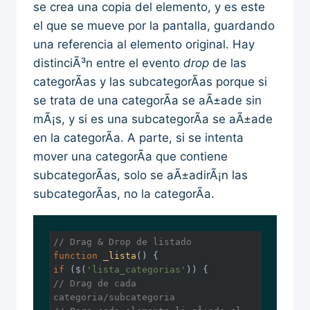
se crea una copia del elemento, y es este
el que se mueve por la pantalla, guardando
una referencia al elemento original. Hay
distinciÃ³n entre el evento
drop
de las
categorÃ­as y las subcategorÃ­as porque si
se trata de una categorÃ­a se aÃ±ade sin
mÃ¡s, y si es una subcategorÃ­a se aÃ±ade
en la categorÃ­a. A parte, si se intenta
mover una categorÃ­a que contiene
subcategorÃ­as, solo se aÃ±adirÃ¡n las
subcategorÃ­as, no la categorÃ­a.
// Drag & Drop de listado
function
_lista
(
) 
if
 ($(
'lista_categorias'
// Drag de cada 
categoria/subcategoria