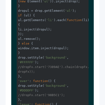
(
new
 Element(
'ul'
)).inject(drop);

}

dropul = drop.getElement(
'ul'
if
 (ul) {

ul.getElements(
'li'
).each(
function
(
li
) 
{

li.inject(dropul);

});

ul.remove();

} 
else
window
.item.inject(dropul);

}

drop.setStyle(
'background'
, 
'#FFFFFF'
//dropFx.start('7389AE').chain(dropFx.start.pas
dropFx));
'over'
: 
function
(
) 
{

drop.setStyle(
'background'
, 
'#DDDDFF'
//dropFx.start('98B5C1');
'leave'
: 
function
(
) 
{
