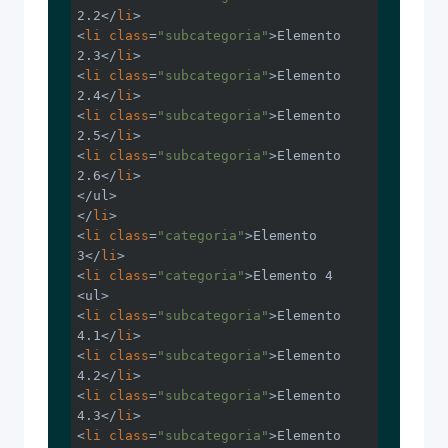
2.2</
li
>

<
li
class
=
"subcategoria"
>Elemento 
2.3</
li
>

<
li
class
=
"subcategoria"
>Elemento 
2.4</
li
>

<
li
class
=
"subcategoria"
>Elemento 
2.5</
li
>

<
li
class
=
"subcategoria"
>Elemento 
2.6</
li
>

</ul>

</
li
>

<
li
class
=
"categoria"
>Elemento 
3</
li
>

<
li
class
=
"categoria"
>Elemento 4

<ul>

<
li
class
=
"subcategoria"
>Elemento 
4.1</
li
>

<
li
class
=
"subcategoria"
>Elemento 
4.2</
li
>

<
li
class
=
"subcategoria"
>Elemento 
4.3</
li
>

<
li
class
=
"subcategoria"
>Elemento 