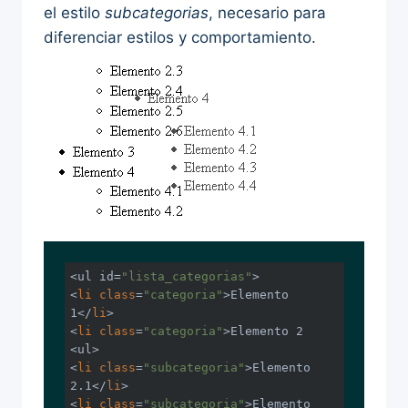
el estilo
subcategorias
, necesario para
diferenciar estilos y comportamiento.
<ul id=
"lista_categorias"
>

<
li
class
=
"categoria"
>Elemento 
1</
li
>

<
li
class
=
"categoria"
>Elemento 2

<ul>

<
li
class
=
"subcategoria"
>Elemento 
2.1</
li
>

<
li
class
=
"subcategoria"
>Elemento 