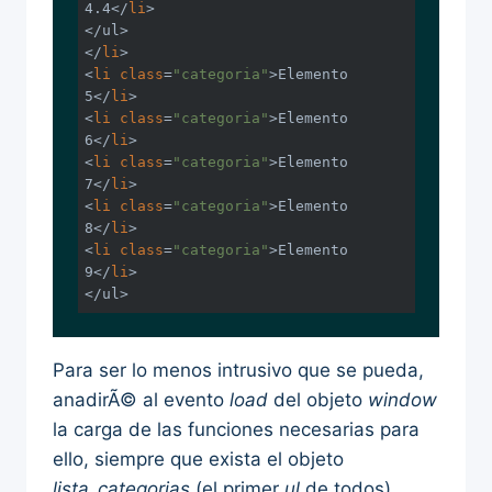
4.4</
li
>

</ul>

</
li
>

<
li
class
=
"categoria"
>Elemento 
5</
li
>

<
li
class
=
"categoria"
>Elemento 
6</
li
>

<
li
class
=
"categoria"
>Elemento 
7</
li
>

<
li
class
=
"categoria"
>Elemento 
8</
li
>

<
li
class
=
"categoria"
>Elemento 
9</
li
>

</ul>
Para ser lo menos intrusivo que se pueda,
anadirÃ© al evento
load
del objeto
window
la carga de las funciones necesarias para
ello, siempre que exista el objeto
lista_categorias
(el primer
ul
de todos).