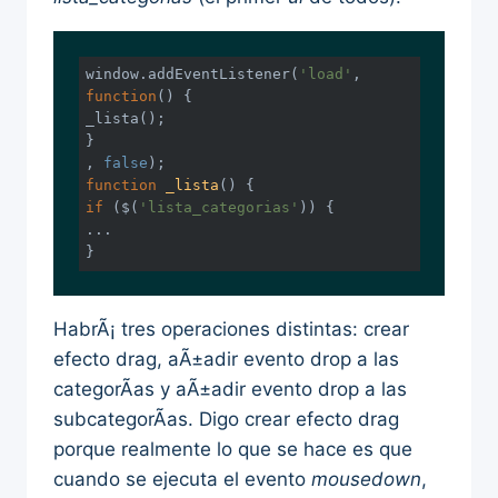
window
.addEventListener(
'load'
, 
function
(
) 
{

_lista();

}

, 
false
function
_lista
(
) 
if
 ($(
'lista_categorias'
)) {

...

}
HabrÃ¡ tres operaciones distintas: crear
efecto drag, aÃ±adir evento drop a las
categorÃ­as y aÃ±adir evento drop a las
subcategorÃ­as. Digo crear efecto drag
porque realmente lo que se hace es que
cuando se ejecuta el evento
mousedown
,