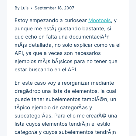
By
Luis
September 18, 2007
Estoy empezando a curiosear
Mootools
, y
aunque me estÃ¡ gustando bastante, si
que echo en falta una documentaciÃ³n
mÃ¡s detallada, no solo explicar como va el
API, ya que a veces son necesarios
ejemplos mÃ¡s bÃ¡sicos para no tener que
estar buscando en el API.
En este caso voy a reorganizar mediante
drag&drop una lista de elementos, la cual
puede tener subelementos tambiÃ©n, un
tÃ­pico ejemplo de categorÃ­as y
subcategorÃ­as. Para ello me crearÃ© una
lista cuyos elementos tendrÃ¡n el estilo
categoria
y cuyos subelementos tendrÃ¡n