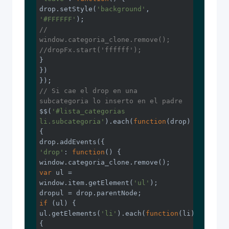
drop.setStyle(
'background'
, 
'#FFFFFF'
//  				
window.categoria_clone.remove();
//dropFx.start('ffffff');
}

})

// Si cae el drop en una 
subcategoria lo inserto en el padre
$$(
'#lista_categorias 
li.subcategoria'
).each(
function
(
drop
)
{

'drop'
: 
function
(
) 
window
var
 ul = 
window
.item.getElement(
'ul'
);

if
 (ul) {

ul.getElements(
'li'
).each(
function
(
li
) 
{
