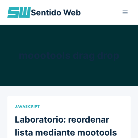
Skip
Sentido Web
to
content
moootools drag drop
JAVASCRIPT
Laboratorio: reordenar
lista mediante mootools