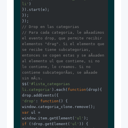
li'
)

}).start(e);

});

// Drop en las categorias
// Para cada categoria, le aÃ±adimos 
el evento drop, que permite recibir 
elementos "drag". Si el elemento que 
se recibe tiene subcategorias, 
entonces se cogen estas y se aÃ±aden 
al elemento ul que contiene, si no 
lo contiene, lo creamos. Si no 
contiene subcategorÃ­as, se aÃ±ade 
sin mÃ¡s.
$$(
'#lista_categorias 
li.categoria'
).each(
function
(
drop
)
{

'drop'
: 
function
(
) 
window
var
 ul = 
window
.item.getElement(
'ul'
if
 (!drop.getElement(
'ul'
)) {
