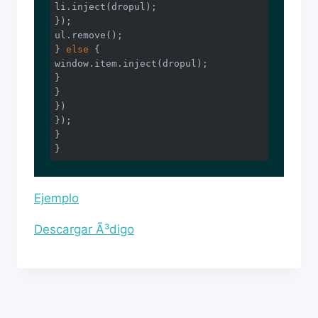
li.inject(dropul);

});

ul.remove();

} 
else
window
.item.inject(dropul);

}

}

})

});

}

}
Ejemplo
Descargar Ã³digo