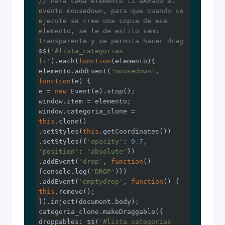
// Para cada elemento li aÃ±ado el 
evento mousedown, para que cuando se 
ejecute se cree una copia de ese 
elemento, se le de estilo semi 
transparente y se permita hacer drag
$$(
'#lista_categorias 
li'
).each(
function
(
elemento
)
{

elemento.addEvent(
'mousedown'
, 
function
(
e
) 
{

e = 
new
window
window
.categoria_clone = 
this
.clone()

.setStyles(
this
.getCoordinates())

.setStyles({
'opacity'
: 
0.7
, 
'position'
: 
'absolute'
})

.addEvent(
'drop'
, 
function
(
) 
{
console
.log(
'DROP'
)})

.addEvent(
'emptydrop'
, 
function
(
) 
this
.remove();

}).inject(
document
.body);

droppables
: $$(
'#lista_categorias 