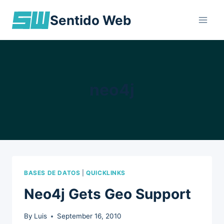
Skip
Sentido Web
to
content
neo4j
BASES DE DATOS
|
QUICKLINKS
Neo4j Gets Geo Support
By
Luis
September 16, 2010