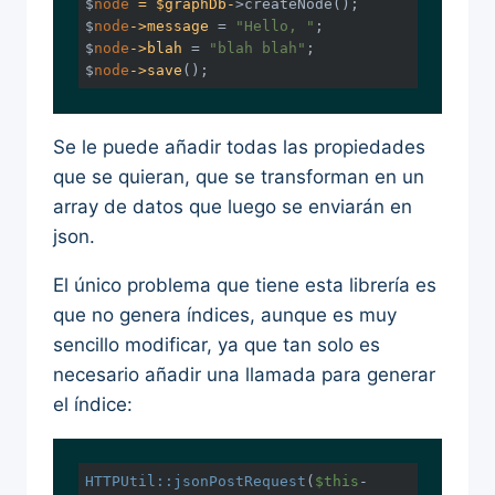
$
node
= $graphDb-
>createNode();

$
node
->message
 = 
"Hello, "
;

$
node
->blah
 = 
"blah blah"
;

$
node
->save
();
Se le puede añadir todas las propiedades
que se quieran, que se transforman en un
array de datos que luego se enviarán en
json.
El único problema que tiene esta librería es
que no genera índices, aunque es muy
sencillo modificar, ya que tan solo es
necesario añadir una llamada para generar
el índice:
HTTPUtil:
:jsonPostRequest
(
$this
-