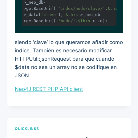
>_neo_db-
>getBaseUri().
'index/node/clave/'
.
$this
-
>_data[
'clave'
], 
$this
->_neo_db-
>getBaseUri().
'node/'
.
$this
->_id);
siendo ‘clave’ lo que queramos añadir como
índice. También es necesario modificar
HTTPUtil::jsonRequest para que cuando
$data no sea un array no se codifique en
JSON.
Neo4J REST PHP API client
QUICKLINKS