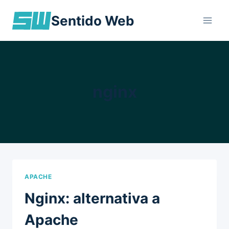
Skip
Sentido Web
to
content
nginx
APACHE
Nginx: alternativa a
Apache