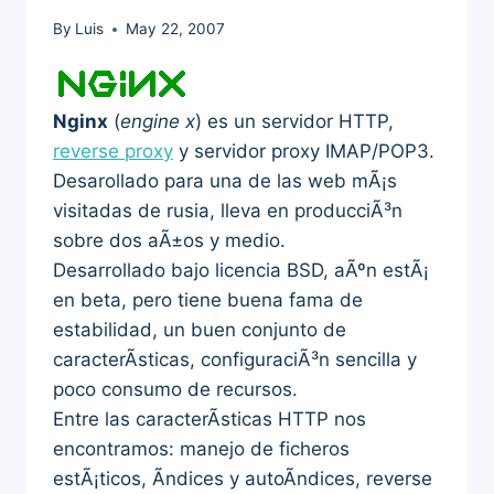
By
Luis
May 22, 2007
Nginx
(
engine x
) es un servidor HTTP,
reverse proxy
y servidor proxy IMAP/POP3.
Desarollado para una de las web mÃ¡s
visitadas de rusia, lleva en producciÃ³n
sobre dos aÃ±os y medio.
Desarrollado bajo licencia BSD, aÃºn estÃ¡
en beta, pero tiene buena fama de
estabilidad, un buen conjunto de
caracterÃ­sticas, configuraciÃ³n sencilla y
poco consumo de recursos.
Entre las caracterÃ­sticas HTTP nos
encontramos: manejo de ficheros
estÃ¡ticos, Ã­ndices y autoÃ­ndices, reverse