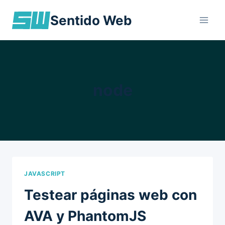
Skip
Sentido Web
to
content
node
JAVASCRIPT
Testear páginas web con
AVA y PhantomJS