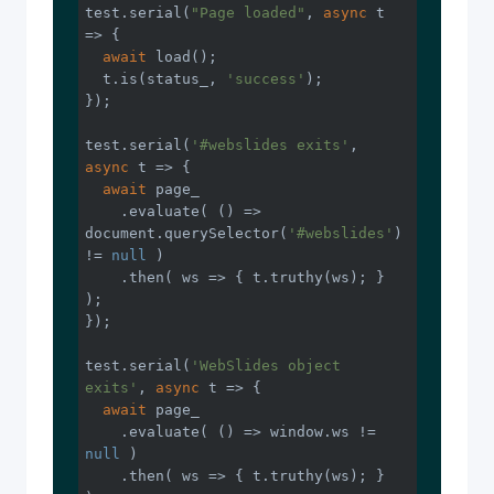
test.serial(
"Page loaded"
, 
async
 t 
=> {

await
 load();

  t.is(status_, 
'success'
);

});

test.serial(
'#webslides exits'
, 
async
 t => {

await
 page_

    .evaluate( 
()
 =>
document
.querySelector(
'#webslides'
) 
!= 
null
 )

    .then( 
ws
 =>
 { t.truthy(ws); } 
);

});

test.serial(
'WebSlides object 
exits'
, 
async
 t => {

await
 page_

    .evaluate( 
()
 =>
window
.ws != 
null
 )

    .then( 
ws
 =>
 { t.truthy(ws); } 