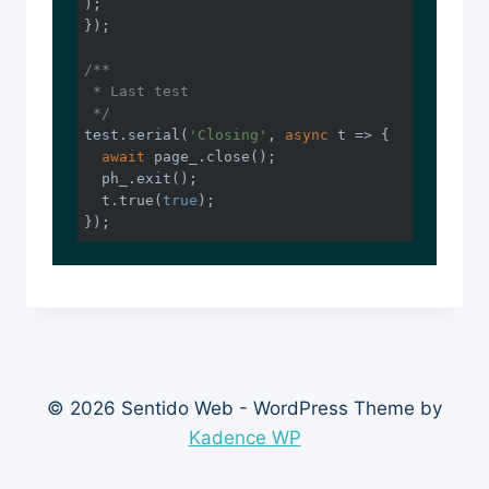
);

});

/**

 * Last test

 */
test.serial(
'Closing'
, 
async
 t => {

await
 page_.close();

  ph_.exit();

  t.true(
true
);

© 2026 Sentido Web - WordPress Theme by
Kadence WP