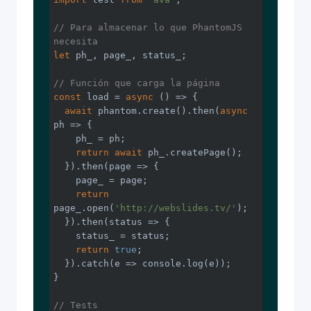
// Para almacenar lo que PhantomJS 
necesita
let
 ph_, page_, status_;

// Función que carga la página
const
 load = 
async
 () => {

await
 phantom.create().then(
async
ph => {

    ph_ = ph;

return
await
 ph_.createPage();

  }).then(
page
 =>
 {

    page_ = page;

return
page_.open(
'http://webslides.tv/'
);

  }).then(
status
 =>
 {

    status_ = status;

return
true
;

  }).catch(
e
 =>
console
.log(e));

}

// Tests