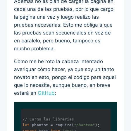
Además no es plan de cargar la página en
cada una de las pruebas, por lo que cargo
la página una vez y luego realizo las
pruebas necesarias. Esto me obliga a que
las pruebas sean secuenciales en vez de
en paralelo, pero bueno, tampoco es
mucho problema.
Como me he roto la cabeza intentado
averiguar cómo hacer, ya que soy un tanto
novato en esto, pongo el código para aquel
que lo necesite, aunque bueno, en breve
estará en
GitHub
:
// Cargo las librerías
let
 phantom = 
require
(
"phantom"
import
 test 
from
'ava'
;
