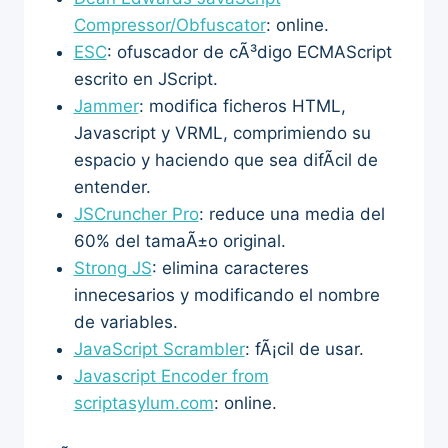
Compressor/Obfuscator
: online.
ESC
: ofuscador de cÃ³digo ECMAScript
escrito en JScript.
Jammer
: modifica ficheros HTML,
Javascript y VRML, comprimiendo su
espacio y haciendo que sea difÃ­cil de
entender.
JSCruncher Pro
: reduce una media del
60% del tamaÃ±o original.
Strong JS
: elimina caracteres
innecesarios y modificando el nombre
de variables.
JavaScript Scrambler
: fÃ¡cil de usar.
Javascript Encoder from
scriptasylum.com
: online.