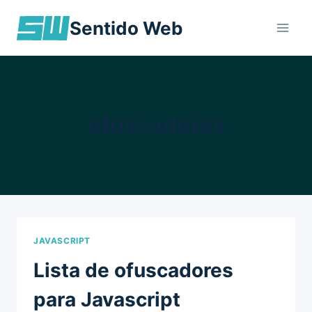
Skip
Sentido Web
to
content
ofuscadores
JAVASCRIPT
Lista de ofuscadores
para Javascript