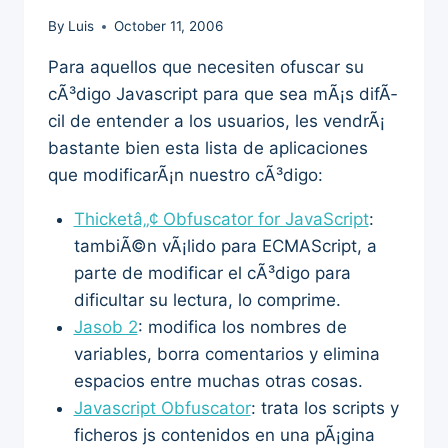
By
Luis
October 11, 2006
Para aquellos que necesiten ofuscar su
cÃ³digo Javascript para que sea mÃ¡s difÃ­
cil de entender a los usuarios, les vendrÃ¡
bastante bien esta lista de aplicaciones
que modificarÃ¡n nuestro cÃ³digo:
Thicketâ„¢ Obfuscator for JavaScript
:
tambiÃ©n vÃ¡lido para ECMAScript, a
parte de modificar el cÃ³digo para
dificultar su lectura, lo comprime.
Jasob 2
: modifica los nombres de
variables, borra comentarios y elimina
espacios entre muchas otras cosas.
Javascript Obfuscator
: trata los scripts y
ficheros js contenidos en una pÃ¡gina