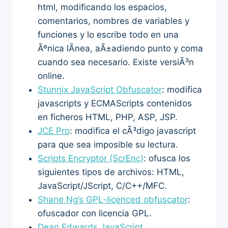
html, modificando los espacios,
comentarios, nombres de variables y
funciones y lo escribe todo en una
Ãºnica lÃ­nea, aÃ±adiendo punto y coma
cuando sea necesario. Existe versiÃ³n
online.
Stunnix JavaScript Obfuscator
: modifica
javascripts y ECMAScripts contenidos
en ficheros HTML, PHP, ASP, JSP.
JCE Pro
: modifica el cÃ³digo javascript
para que sea imposible su lectura.
Scripts Encryptor (ScrEnc)
: ofusca los
siguientes tipos de archivos: HTML,
JavaScript/JScript, C/C++/MFC.
Shane Ng’s GPL-licenced obfuscator
:
ofuscador con licencia GPL.
Dean Edwards JavaScript