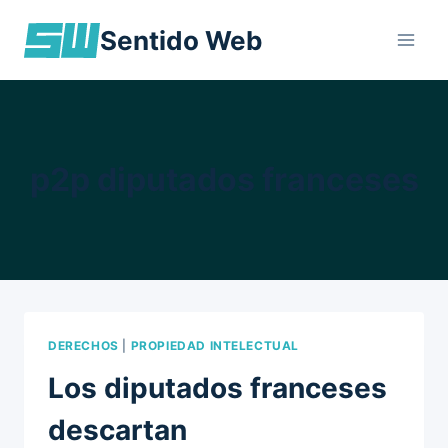
Skip
Sentido Web
to
content
p2p diputados franceses
DERECHOS
|
PROPIEDAD INTELECTUAL
Los diputados franceses
descartan