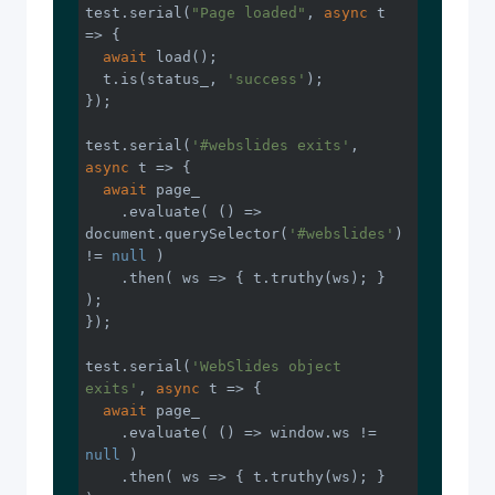
test.serial(
"Page loaded"
, 
async
 t 
=> {

await
 load();

  t.is(status_, 
'success'
);

});

test.serial(
'#webslides exits'
, 
async
 t => {

await
 page_

    .evaluate( 
()
 =>
document
.querySelector(
'#webslides'
) 
!= 
null
 )

    .then( 
ws
 =>
 { t.truthy(ws); } 
);

});

test.serial(
'WebSlides object 
exits'
, 
async
 t => {

await
 page_

    .evaluate( 
()
 =>
window
.ws != 
null
 )

    .then( 
ws
 =>
 { t.truthy(ws); } 