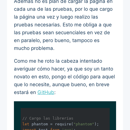
Además no es plan de cargar la página en
cada una de las pruebas, por lo que cargo
la página una vez y luego realizo las
pruebas necesarias. Esto me obliga a que
las pruebas sean secuenciales en vez de
en paralelo, pero bueno, tampoco es
mucho problema.
Como me he roto la cabeza intentado
averiguar cómo hacer, ya que soy un tanto
novato en esto, pongo el código para aquel
que lo necesite, aunque bueno, en breve
estará en
GitHub
:
// Cargo las librerías
let
 phantom = 
require
(
"phantom"
import
 test 
from
'ava'
;
