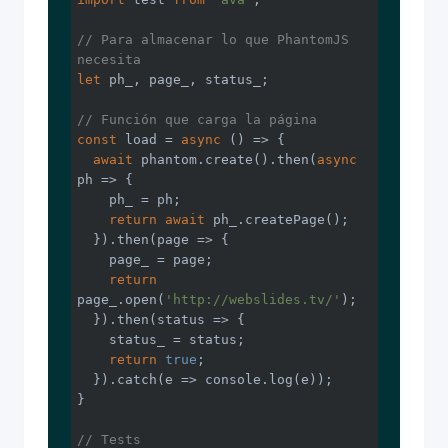
// Para almacenar lo que PhantomJS 
necesita
let
 ph_, page_, status_;

// Función que carga la página
const
 load = 
async
 () => {

await
 phantom.create().then(
async
ph => {

    ph_ = ph;

return
await
 ph_.createPage();

  }).then(
page
 =>
 {

    page_ = page;

return
page_.open(
'http://webslides.tv/'
);

  }).then(
status
 =>
 {

    status_ = status;

return
true
;

  }).catch(
e
 =>
console
.log(e));

}

// Tests