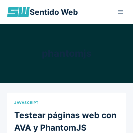
Skip
Sentido Web
to
content
phantomjs
JAVASCRIPT
Testear páginas web con
AVA y PhantomJS