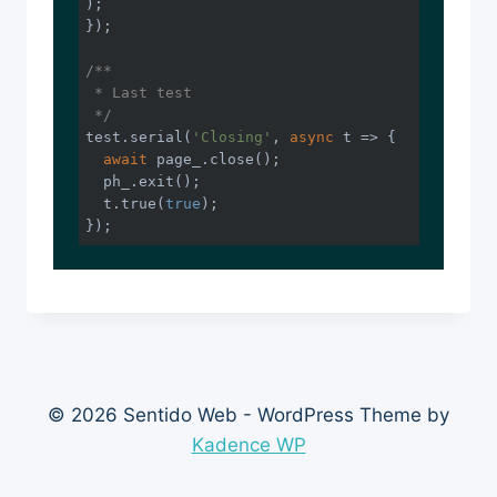
);

});

/**

 * Last test

 */
test.serial(
'Closing'
, 
async
 t => {

await
 page_.close();

  ph_.exit();

  t.true(
true
);

© 2026 Sentido Web - WordPress Theme by
Kadence WP