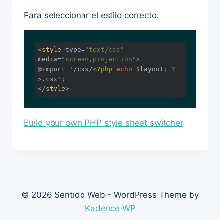
Para seleccionar el estilo correcto.
<
style
type
=
"text/css"
media
=
"screen,projection"
>
@import '/css/
<?php
echo
 $layout; 
?
>
</
style
>
Build your own PHP style sheet switcher
© 2026 Sentido Web - WordPress Theme by
Kadence WP