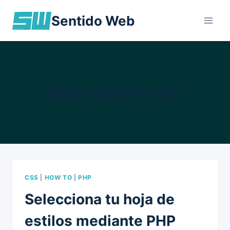
Skip
Sentido Web
to
content
php cambiar css
CSS
|
HOW TO
|
PHP
Selecciona tu hoja de
estilos mediante PHP