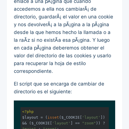
enlace a una pÃ¡gina que cuando
accedemos a ella nos cambiarÃ¡ de
directorio, guardarÃ¡ el valor en una cookie
y nos devolverÃ¡ a la pÃ¡gina a la pÃ¡gina
desde la que hemos hecho la llamada o a
la raÃ­z si no existÃ­a esa pÃ¡gina. Y luego
en cada pÃ¡gina deberemos obtener el
valor del directorio de las cookies y usarlo
para recuperar la hoja de estilo
correspondiente.
El script que se encarga de cambiar de
directorio es el siguiente:
<?php
$layout = (
isset
($_COOKIE[
'layout'
]) 
&& ($_COOKIE[
'layout'
] == 
"zoom"
)) ? 
"main"
 : 
"zoom"
;
