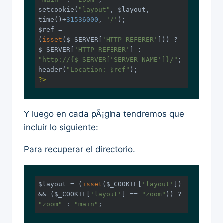
setcookie(
"layout"
, $layout, 
time()+
31536000
, 
'/'
);

$ref = 
(
isset
($_SERVER[
'HTTP_REFERER'
])) ? 
$_SERVER[
'HTTP_REFERER'
] : 
"http://{$_SERVER['SERVER_NAME']}/"
;

header(
"Location: $ref"
?>
Y luego en cada pÃ¡gina tendremos que
incluir lo siguiente:
Para recuperar el directorio.
$layout = (
isset
($_COOKIE[
'layout'
]) 
&& ($_COOKIE[
'layout'
] == 
"zoom"
)) ? 
"zoom"
 : 
"main"
;