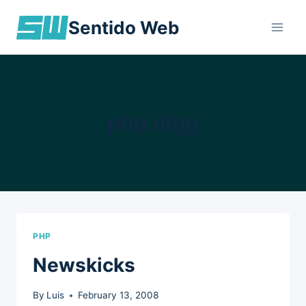
Skip
Sentido Web
to
content
php digg
PHP
Newskicks
By
Luis
February 13, 2008