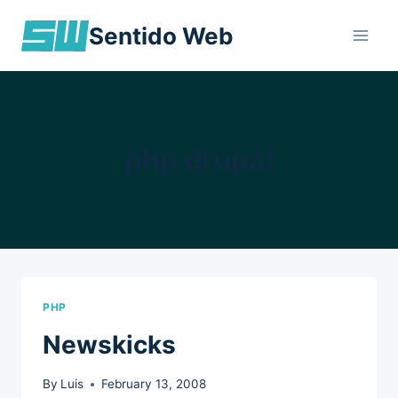
Skip
Sentido Web
to
content
php drupal
PHP
Newskicks
By
Luis
February 13, 2008