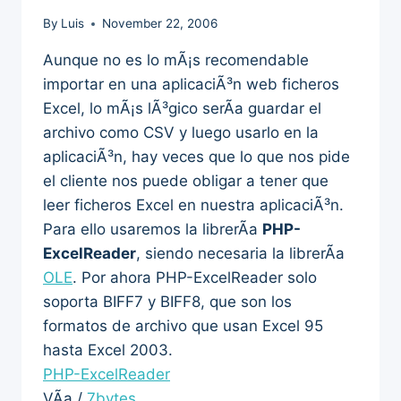
By
Luis
November 22, 2006
Aunque no es lo mÃ¡s recomendable
importar en una aplicaciÃ³n web ficheros
Excel, lo mÃ¡s lÃ³gico serÃ­a guardar el
archivo como CSV y luego usarlo en la
aplicaciÃ³n, hay veces que lo que nos pide
el cliente nos puede obligar a tener que
leer ficheros Excel en nuestra aplicaciÃ³n.
Para ello usaremos la librerÃ­a
PHP-
ExcelReader
, siendo necesaria la librerÃ­a
OLE
. Por ahora PHP-ExcelReader solo
soporta BIFF7 y BIFF8, que son los
formatos de archivo que usan Excel 95
hasta Excel 2003.
PHP-ExcelReader
VÃ­a /
7bytes