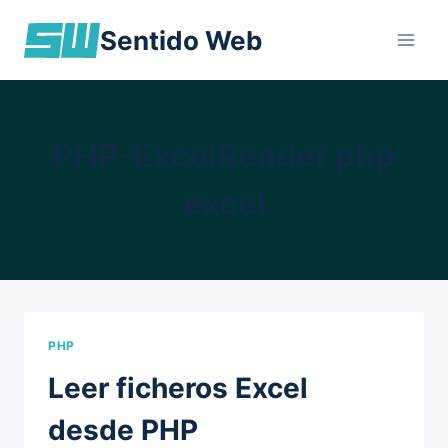
Skip
Sentido Web
to
content
PHP-ExcelReader php
excel
PHP
Leer ficheros Excel
desde PHP