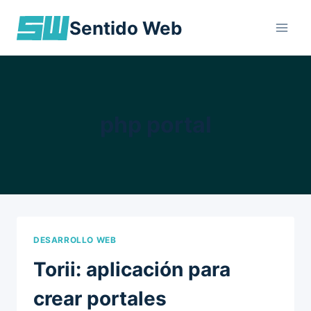
Skip
Sentido Web
to
content
php portal
DESARROLLO WEB
Torii: aplicación para
crear portales