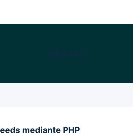
php rss
 feeds mediante PHP