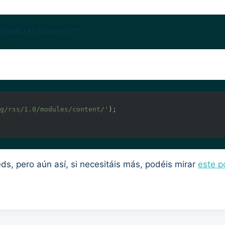
/modules/content/"
g/rss/1.0/modules/content/'
s, pero aún así, si necesitáis más, podéis mirar
este p