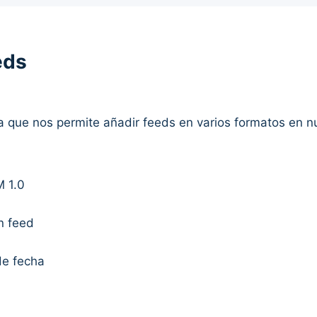
eds
ía que nos permite añadir feeds en varios formatos en n
M 1.0
n feed
de fecha