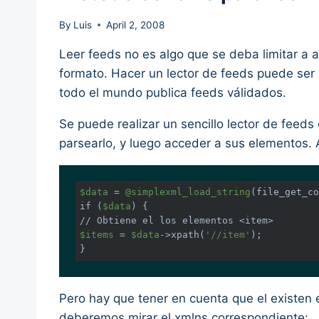
By
Luis
April 2, 2008
Leer feeds no es algo que se deba limitar a
formato. Hacer un lector de feeds puede ser 
todo el mundo publica feeds válidados.
Se puede realizar un sencillo lector de feeds 
parsearlo, y luego acceder a sus elementos. 
$data
 = 
@simplexml_load_string
(file_get_co
if (
$data
//
$items
 = 
$data
->xpath(
'//item'
);

}
Pero hay que tener en cuenta que el existen
deberemos mirar el xmlns correspondiente: