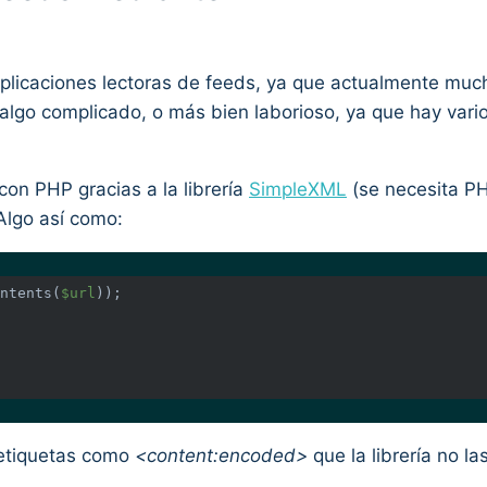
 aplicaciones lectoras de feeds, ya que actualmente m
algo complicado, o más bien laborioso, ya que hay vari
con PHP gracias a la librería
SimpleXML
(se necesita PH
Algo así como:
ntents(
$url
));

 etiquetas como
<content:encoded>
que la librería no la