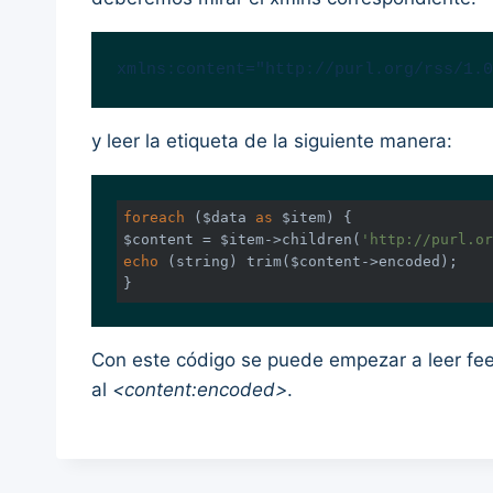
xmlns:content="http://purl.org/rss/1.0
y leer la etiqueta de la siguiente manera:
foreach
 ($data 
as
 $item) {

$content = $item->children(
'http://purl.or
echo
 (string) trim($content->encoded);

}
Con este código se puede empezar a leer feed
al
<content:encoded>
.