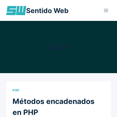
Skip
Sentido Web
to
content
phpm
PHP
Métodos encadenados
en PHP