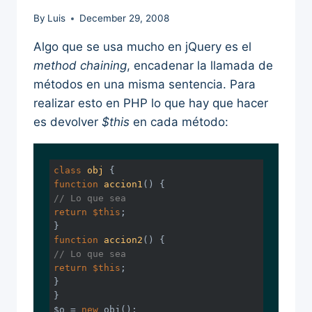
By
Luis
December 29, 2008
Algo que se usa mucho en jQuery es el
method chaining
, encadenar la llamada de
métodos en una misma sentencia. Para
realizar esto en PHP lo que hay que hacer
es devolver
$this
en cada método:
class
obj
function
accion1
()
// Lo que sea
return
$this
;

function
accion2
()
// Lo que sea
return
$this
;

}

}

$o = 
new
 obj();
