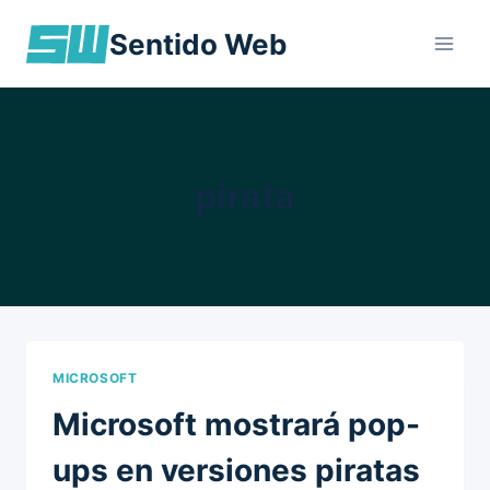
Skip
Sentido Web
to
content
pirata
MICROSOFT
Microsoft mostrará pop-
ups en versiones piratas