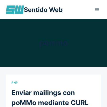
Skip
Sentido Web
to
content
pommo
PHP
Enviar mailings con
poMMo mediante CURL