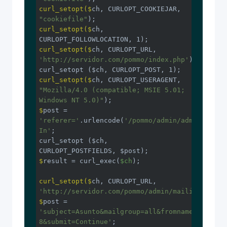
curl_setopt($
ch, CURLOPT_COOKIEJAR, 
"cookiefile"
);
curl_setopt($
ch, 
CURLOPT_FOLLOWLOCATION, 1);
curl_setopt($
ch, CURLOPT_URL, 
'http://servidor.com/pommo/index.php'
);
curl_setopt($
ch, CURLOPT_USERAGENT, 
"Mozilla/4.0 (compatible; MSIE 5.01; 
Windows NT 5.0)"
); 
$
post = 
'referer='
.urlencode(
'/pommo/admin/admin.php'
)
In'
;
curl_setopt ($ch, 
$
result = curl_exec(
$ch
); 
curl_setopt($
ch, CURLOPT_URL, 
'http://servidor.com/pommo/admin/mailings/mail
$
post = 
'subject=Asunto&mailgroup=all&fromname=Yo&from
8&submit=Continue'
;