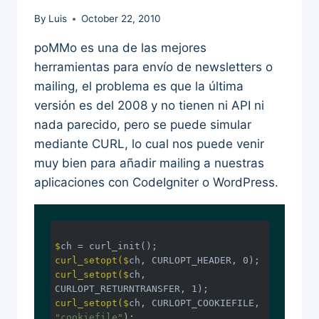
By
Luis
October 22, 2010
poMMo es una de las mejores
herramientas para envío de newsletters o
mailing, el problema es que la última
versión es del 2008 y no tienen ni API ni
nada parecido, pero se puede simular
mediante CURL, lo cual nos puede venir
muy bien para añadir mailing a nuestras
aplicaciones con CodeIgniter o WordPress.
$
ch = curl_init();
curl_setopt($
ch, CURLOPT_HEADER, 0);
curl_setopt($
ch, 
CURLOPT_RETURNTRANSFER, 1); 
curl_setopt($
ch, CURLOPT_COOKIEFILE, 
"cookiefile"
);