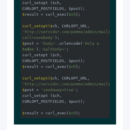
curl_setopt ($ch, 
$
result = curl_exec(
$ch
); 
curl_setopt($
ch, CURLOPT_URL, 
'http://servidor.com/pommo/admin/mailings/mail
call=savebody'
);
$
post = 
'body='
.urlencode(
'Hola a 
todos
'
).
'&altbody='
;
curl_setopt ($ch, 
$
result = curl_exec(
$ch
); 
curl_setopt($
ch, CURLOPT_URL, 
'http://servidor.com/pommo/admin/mailings/mail
$
post = 
'sendaway=true'
;
curl_setopt ($ch, 
$
result = curl_exec(
$ch
); 