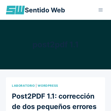
Skip
Sentido Web
to
content
post2pdf 1.1
LABORATORIO
|
WORDPRESS
Post2PDF 1.1: corrección
de dos pequeños errores