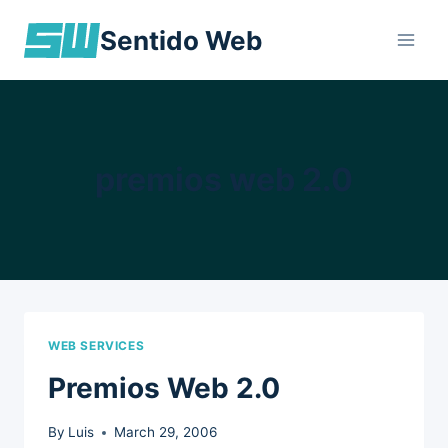
Skip
Sentido Web
to
content
premios web 2.0
WEB SERVICES
Premios Web 2.0
By
Luis
March 29, 2006