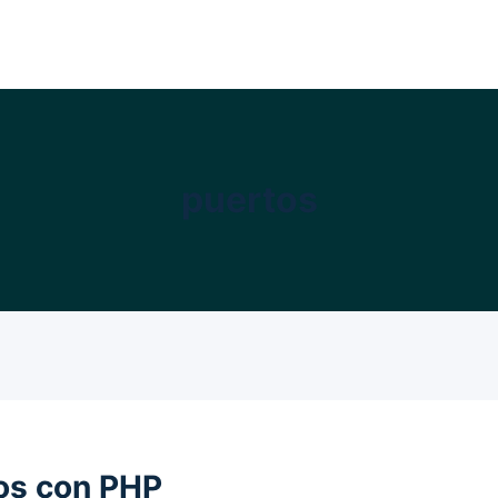
puertos
os con PHP