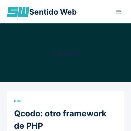
Skip
Sentido Web
to
content
qcodo
PHP
Qcodo: otro framework
de PHP