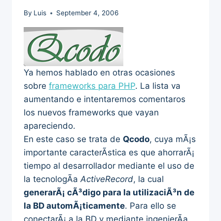
By
Luis
September 4, 2006
Ya hemos hablado en otras ocasiones
sobre
frameworks para PHP
. La lista va
aumentando e intentaremos comentaros
los nuevos frameworks que vayan
apareciendo.
En este caso se trata de
Qcodo
, cuya mÃ¡s
importante caracterÃ­stica es que ahorrarÃ¡
tiempo al desarrollador mediante el uso de
la tecnologÃ­a
ActiveRecord
, la cual
generarÃ¡ cÃ³digo para la utilizaciÃ³n de
la BD automÃ¡ticamente
. Para ello se
conectarÃ¡ a la BD y mediante ingenierÃ­a