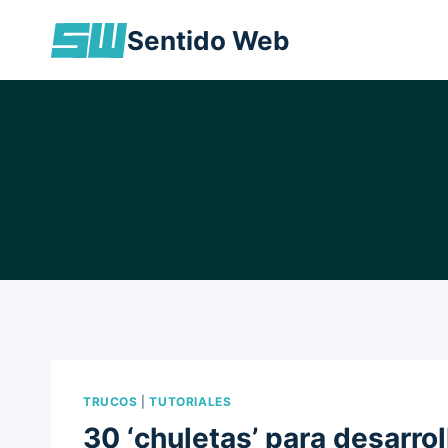
Skip
Sentido Web
to
content
TRUCOS
|
TUTORIALES
30 ‘chuletas’ para desarro