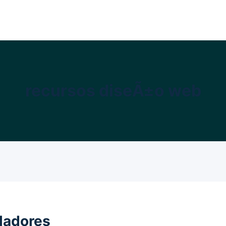
recursos diseÃ±o web
lladores