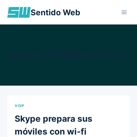
Skip
Sentido Web
to
content
skype telÃ©fono mÃ³vil
VOIP
Skype prepara sus
móviles con wi-fi