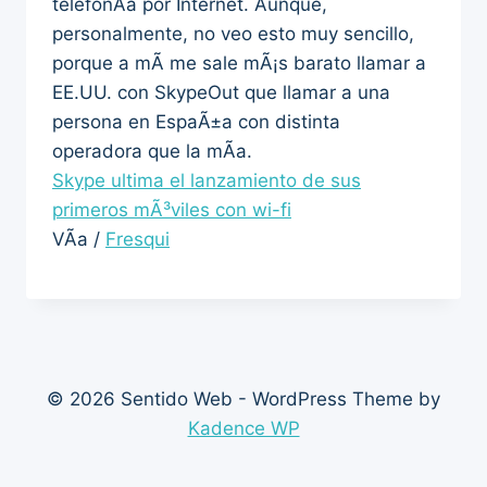
telefonÃ­a por Internet. Aunque,
personalmente, no veo esto muy sencillo,
porque a mÃ­ me sale mÃ¡s barato llamar a
EE.UU. con SkypeOut que llamar a una
persona en EspaÃ±a con distinta
operadora que la mÃ­a.
Skype ultima el lanzamiento de sus
primeros mÃ³viles con wi-fi
VÃ­a /
Fresqui
© 2026 Sentido Web - WordPress Theme by
Kadence WP