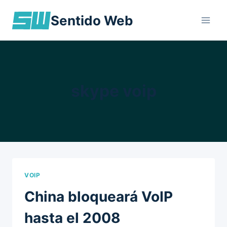
Skip
Sentido Web
to
content
skype voip
VOIP
China bloqueará VoIP
hasta el 2008