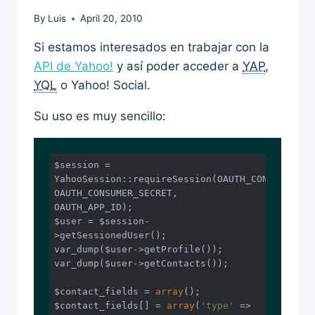
By
Luis
April 20, 2010
Si estamos interesados en trabajar con la
API de Yahoo!
y así poder acceder a
YAP
,
YQL
o Yahoo! Social.
Su uso es muy sencillo:
$session = 
YahooSession::requireSession(OAUTH_CONSUMER_KEY
OAUTH_CONSUMER_SECRET, 
OAUTH_APP_ID);

$user = $session-
>getSessionedUser();

var_dump($user->getProfile());

var_dump($user->getContacts());

$contact_fields = 
array
();

$contact_fields[] = 
array
(
'type'
 => 