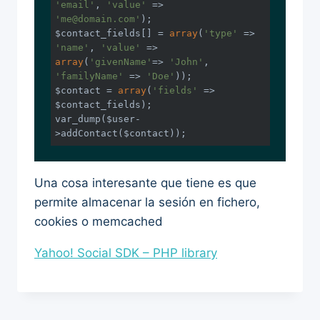
'email'
, 
'value'
 => 
'me@domain.com'
);

$contact_fields[] = 
array
(
'type'
 => 
'name'
, 
'value'
 => 
array
(
'givenName'
=> 
'John'
, 
'familyName'
 => 
'Doe'
));

$contact = 
array
(
'fields'
 => 
$contact_fields);

var_dump($user-
>addContact($contact));
Una cosa interesante que tiene es que
permite almacenar la sesión en fichero,
cookies o memcached
Yahoo! Social SDK – PHP library