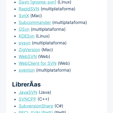
Gsvn [gnome-svn]
(Linux)
RapidSVN
(multiplataforma)
SvnX
(Mac)
Subcommander
(multiplataforma)
QSvn
(multiplataforma)
KDESvn
(Linux)
pysvn
(multiplataforma)
ZigVersion
(Mac)
WebSVN
(Web)
WebClient for SVN
(Web)
sventon
(multiplataforma)
LibrerÃ­as
JavaSVN
(Java)
SVNCPP
(C++)
SubversionSharp
(C#)
PECL SVN (PHP)
(PHP)