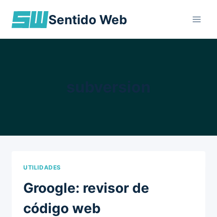
Skip
Sentido Web
to
content
subversion
UTILIDADES
Groogle: revisor de
código web