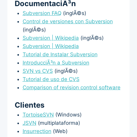
DocumentaciÃ³n
Subversion FAQ
(inglÃ©s)
Control de versiones con Subversion
(inglÃ©s)
Subversion | Wikipedia
(inglÃ©s)
Subversion | Wikipedia
Tutorial de Instalar Subversion
IntroducciÃ³n a Subversion
SVN vs CVS
(inglÃ©s)
Tutorial de uso de CVS
Comparison of revision control software
Clientes
TortoiseSVN
(Windows)
JSVN
(multiplataforma)
Insurrection
(Web)