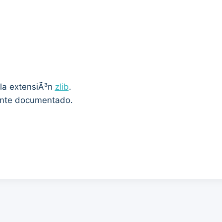
 la extensiÃ³n
zlib
.
ente documentado.