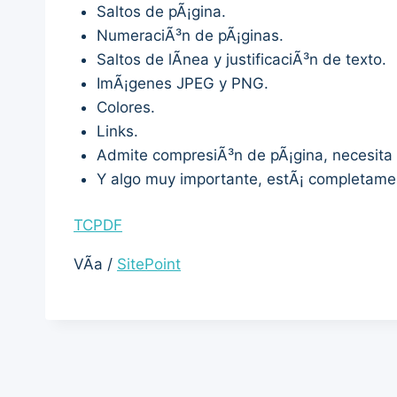
Saltos de pÃ¡gina.
NumeraciÃ³n de pÃ¡ginas.
Saltos de lÃ­nea y justificaciÃ³n de texto.
ImÃ¡genes JPEG y PNG.
Colores.
Links.
Admite compresiÃ³n de pÃ¡gina, necesita
Y algo muy importante, estÃ¡ completam
TCPDF
VÃ­a /
SitePoint