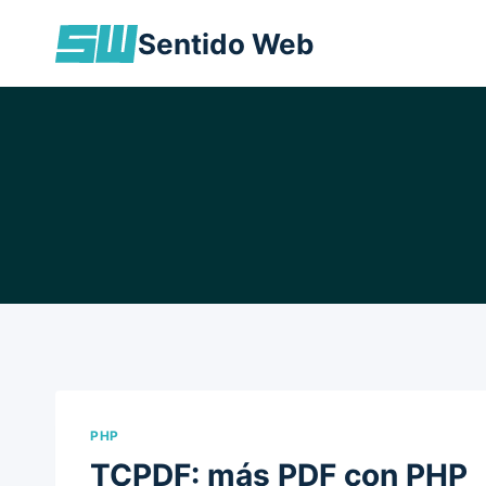
Skip
Sentido Web
to
content
PHP
TCPDF: más PDF con PHP