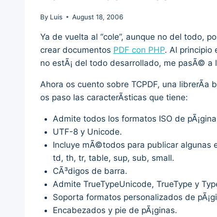
By
Luis
August 18, 2006
Ya de vuelta al “cole”, aunque no del todo,
crear documentos
PDF con PHP
. Al principi
no estÃ¡ del todo desarrollado, me pasÃ© a l
Ahora os cuento sobre TCPDF, una librerÃ­a b
os paso las caracterÃ­sticas que tiene:
Admite todos los formatos ISO de pÃ¡gina
UTF-8 y Unicode.
Incluye mÃ©todos para publicar algunas etiqu
td, th, tr, table, sup, sub, small.
CÃ³digos de barra.
Admite TrueTypeUnicode, TrueType y Typ
Soporta formatos personalizados de pÃ¡g
Encabezados y pie de pÃ¡ginas.