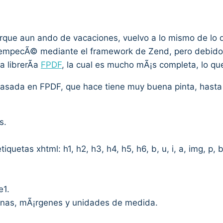
 porque aun ando de vacaciones, vuelvo a lo mismo de l
o empecÃ© mediante el framework de Zend, pero debido a
a librerÃ­a
FPDF
, la cual es mucho mÃ¡s completa, lo qu
asada en FPDF, que hace tiene muy buena pinta, hasta q
s.
etas xhtml: h1, h2, h3, h4, h5, h6, b, u, i, a, img, p, br, 
e1.
inas, mÃ¡rgenes y unidades de medida.