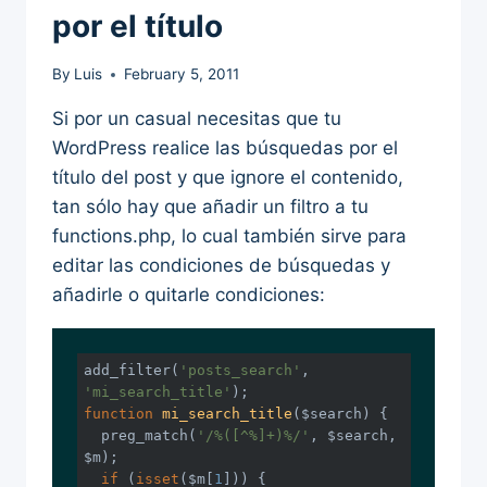
por el título
By
Luis
February 5, 2011
Si por un casual necesitas que tu
WordPress realice las búsquedas por el
título del post y que ignore el contenido,
tan sólo hay que añadir un filtro a tu
functions.php, lo cual también sirve para
editar las condiciones de búsquedas y
añadirle o quitarle condiciones:
add_filter(
'posts_search'
, 
'mi_search_title'
function
mi_search_title
($search)
{

  preg_match(
'/%([^%]+)%/'
, $search, 
$m);

if
 (
isset
($m[
1
])) {
