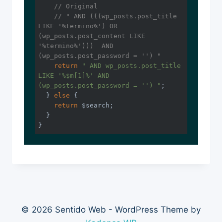
// Original
// " AND (((wp_posts.post_title 
LIKE '%termino%') OR 
(wp_posts.post_content LIKE 
'%termino%')))  AND 
(wp_posts.post_password = '') "
return
" AND wp_posts.post_title 
LIKE '%$m[1]%' AND 
(wp_posts.post_password = '') "
;

  } 
else
 {

return
 $search;

  }

}
© 2026 Sentido Web - WordPress Theme by