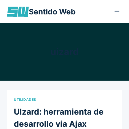
Skip
Sentido Web
to
content
uizard
UTILIDADES
UIzard: herramienta de
desarrollo via Ajax