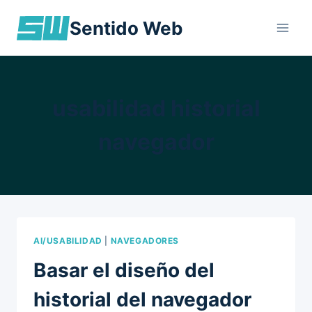
Skip
Sentido Web
to
content
usabilidad historial
navegador
AI/USABILIDAD
|
NAVEGADORES
Basar el diseño del
historial del navegador