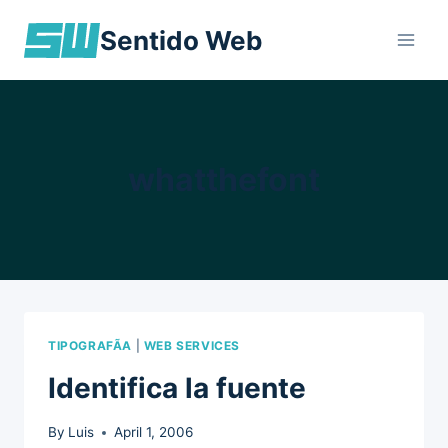
Skip
Sentido Web
to
content
whatthefont
TIPOGRAFÃ­A
|
WEB SERVICES
Identifica la fuente
By
Luis
April 1, 2006