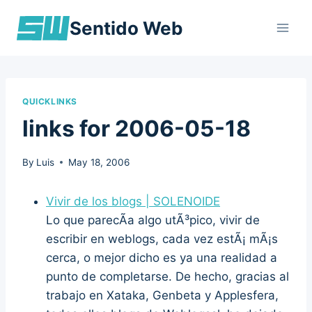
Skip
Sentido Web
to
content
QUICKLINKS
links for 2006-05-18
By
Luis
May 18, 2006
Vivir de los blogs | SOLENOIDE
Lo que parecÃ­a algo utÃ³pico, vivir de
escribir en weblogs, cada vez estÃ¡ mÃ¡s
cerca, o mejor dicho es ya una realidad a
punto de completarse. De hecho, gracias al
trabajo en Xataka, Genbeta y Applesfera,