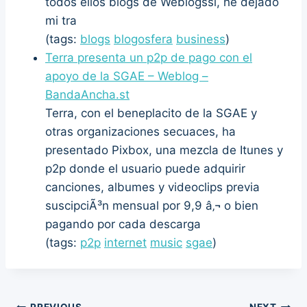
todos ellos blogs de Weblogssl, he dejado
mi tra
(tags:
blogs
blogosfera
business
)
Terra presenta un p2p de pago con el
apoyo de la SGAE – Weblog –
BandaAncha.st
Terra, con el beneplacito de la SGAE y
otras organizaciones secuaces, ha
presentado Pixbox, una mezcla de Itunes y
p2p donde el usuario puede adquirir
canciones, albumes y videoclips previa
suscipciÃ³n mensual por 9,9 â‚¬ o bien
pagando por cada descarga
(tags:
p2p
internet
music
sgae
)