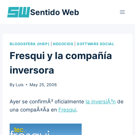
Skip
Sentido Web
to
content
BLOGOSFERA (HISP)
|
NEGOCIOS
|
SOFTWARE SOCIAL
Fresqui y la compañía
inversora
By
Luis
May 25, 2006
Ayer se confirmÃ³ oficialmente
la inversiÃ³n
de
una compaÃ±Ã­a en
Fresqui
.