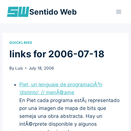
Skip
Sentido Web
to
content
QUICKLINKS
links for 2006-07-18
By
Luis
July 18, 2006
Piet, un lenguaje de programaciÃ³n
‘distinto’. // menÃ©ame
En Piet cada programa estÃ¡ representado
por una imagen de mapa de bits que
semeja una obra abstracta. Hay un
intÃ©rprete disponible y algunos