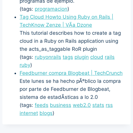
programas de ejemplo.
(tags:
programacion
)
Tag Cloud Howto Using Ruby on Rails |
TechKnow Zenze | VÃ­a Dzone
This tutorial describes how to create a tag
cloud in a Ruby on Rails application using
the acts_as_taggable RoR plugin
(tags:
rubyonrails
tags
plugin
cloud
rails
ruby
)
Feedburner compra Blogbeat | TechCrunch
Este lunes se ha hecho pÃºblico la compra
por parte de Feedburner de Blogbeat,
sistema de estadÃ­sticas a lo 2.0
(tags:
feeds
business
web2.0
stats
rss
internet
blogs
)