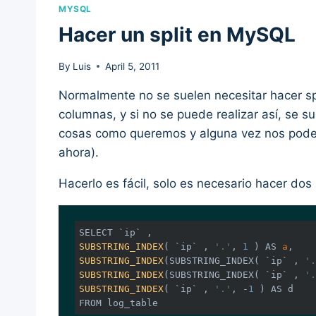
MYSQL
Hacer un split en MySQL
By
Luis
April 5, 2011
Normalmente no se suelen necesitar hacer sp
columnas, y si no se puede realizar así, se 
cosas como queremos y alguna vez nos pode
ahora).
Hacerlo es fácil, solo es necesario hacer do
SUBSTRING_INDEX
( `ip` , 
'.'
, 
1
 )
 AS 
a
SUBSTRING_INDEX
(SUBSTRING_INDEX( `ip` , 
'.
SUBSTRING_INDEX
(SUBSTRING_INDEX( `ip` , 
'.
SUBSTRING_INDEX
( `ip` , 
'.'
, -
1
 )
 AS d

FROM log_table