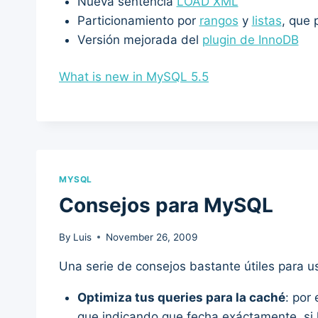
Nueva sentencia
LOAD XML
Particionamiento por
rangos
y
listas
, que 
Versión mejorada del
plugin de InnoDB
What is new in MySQL 5.5
MYSQL
Consejos para MySQL
By
Luis
November 26, 2009
Una serie de consejos bastante útiles para u
Optimiza tus queries para la caché
: por
que indicando que fecha exáctamente, si l