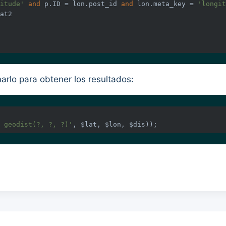
itude'
and
 p.ID = lon.post_id 
and
 lon.meta_key = 
'longit
rlo para obtener los resultados:
 geodist(?, ?, ?)'
, $lat, $lon, $dis));