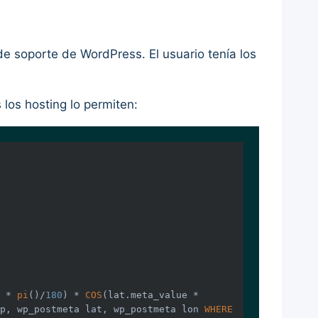
de soporte de WordPress. El usuario tenía los
los hosting lo permiten:
 * 
pi
()/
180
) * 
COS
(lat.meta_value * 
p, wp_postmeta lat, wp_postmeta lon 
WHERE