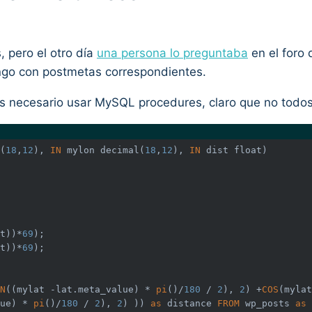
 pero el otro día
una persona lo preguntaba
en el foro 
ongo con postmetas correspondientes.
s necesario usar MySQL procedures, claro que no todos 
(
18
,
12
), 
IN
 mylon 
decimal
(
18
,
12
), 
IN
 dist 
float
t))*
69
t))*
69
N
((mylat -lat.meta_value) * 
pi
()/
180
 / 
2
), 
2
) +
COS
(mylat
ue) * 
pi
()/
180
 / 
2
), 
2
) )) 
as
 distance 
FROM
 wp_posts 
as
 