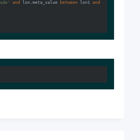
ude'
and
 lon.meta_value 
between
 lon1 
and