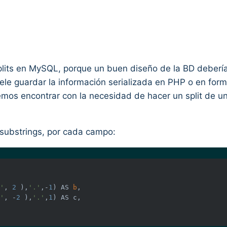
lits en MySQL, porque un buen diseño de la BD debería
suele guardar la información serializada en PHP o en fo
mos encontrar con la necesidad de hacer un split de
s substrings, por cada campo:
'
, 
2
 )
,
'.'
,-
1
) AS 
b
'
, -
2
 )
,
'.'
,
1