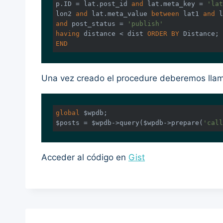
p.ID = lat.post_id 
and
 lat.meta_key = 
'lat
lon2 
and
 lat.meta_value 
between
 lat1 
and
and
 post_status = 
'publish'
having
 distance < dist 
ORDER
BY
END
Una vez creado el procedure deberemos llama
global
 $wpdb;

$posts = $wpdb->query($wpdb->prepare(
'call
Acceder al código en
Gist