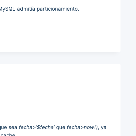
 MySQL admitía particionamiento.
ue sea
fecha>’$fecha’
que
fecha>now()
, ya
 cache.