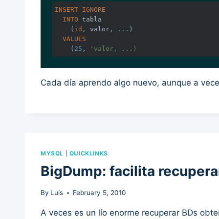
INSERT
IGNORE
INTO
 tabla 

    (
id
, valor, ...) 

VALUES
    (
25
, 
'valor, ...)
Cada día aprendo algo nuevo, aunque a veces
MYSQL
|
QUICKLINKS
BigDump: facilita recupe
By
Luis
February 5, 2010
A veces es un lío enorme recuperar BDs obt