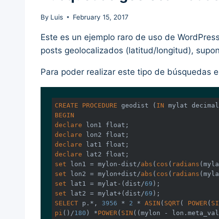
By
Luis
February 15, 2017
Este es un ejemplo raro de uso de WordPress,
posts geolocalizados (latitud/longitud), sup
Para poder realizar este tipo de búsquedas e
CREATE
PROCEDURE
 geodist (
IN
 mylat 
decimal
BEGIN
declare
 lon1 
float
declare
 lon2 
float
declare
 lat1 
float
declare
 lat2 
float
set
 lon1 = mylon-dist/
abs
(
cos
(
radians
(myla
set
 lon2 = mylon+dist/
abs
(
cos
(
radians
(myla
set
 lat1 = mylat-(dist/
69
set
 lat2 = mylat+(dist/
69
SELECT
 p.*, 
3956
 * 
2
 * 
ASIN
(
SQRT
( 
POWER
(
SI
pi
()/
180
) *
POWER
(
SIN
((mylon - lon.meta_val