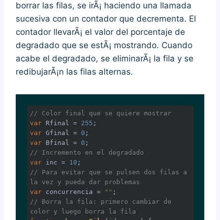
borrar las filas, se irÃ¡ haciendo una llamada
sucesiva con un contador que decrementa. El
contador llevarÃ¡ el valor del porcentaje de
degradado que se estÃ¡ mostrando. Cuando
acabe el degradado, se eliminarÃ¡ la fila y se
redibujarÃ¡n las filas alternas.
// Color final que se quiere mostrar
var
 Rfinal = 
255
var
 Gfinal = 
0
var
 Bfinal = 
0
// Incremento en el degradado
var
 inc = 
10
// Para evitar que se pulsen dos filas a 
la vez y pueda dar problemas
var
 concurrencia = 
""
// Borra la fila: primero cambiar de 
color y luego borra la fila