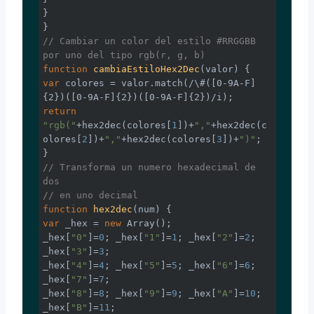
}

// Cambiar un color del estilo #RRGGBB 
por uno del tipo rgb(r, g, b)
function
cambiaEstiloHex2Dec
(
valor
) 
var
 colores = valor.match(
/\#([0-9A-F]
{2})([0-9A-F]{2})([0-9A-F]{2})/i
return
"rgb("
+hex2dec(colores[
1
])+
","
+hex2dec(c
olores[
2
])+
","
+hex2dec(colores[
3
])+
")"
;

// Transforma un numero hexadecimal de 
dos
// en uno decimal
function
hex2dec
(
num
) 
var
 _hex = 
new
Array
();

_hex[
"0"
]=
0
; _hex[
"1"
]=
1
; _hex[
"2"
]=
2
; 
_hex[
"3"
]=
3
;

_hex[
"4"
]=
4
; _hex[
"5"
]=
5
; _hex[
"6"
]=
6
; 
_hex[
"7"
]=
7
;

_hex[
"8"
]=
8
; _hex[
"9"
]=
9
; _hex[
"A"
]=
10
; 
_hex[
"B"
]=
11
;
