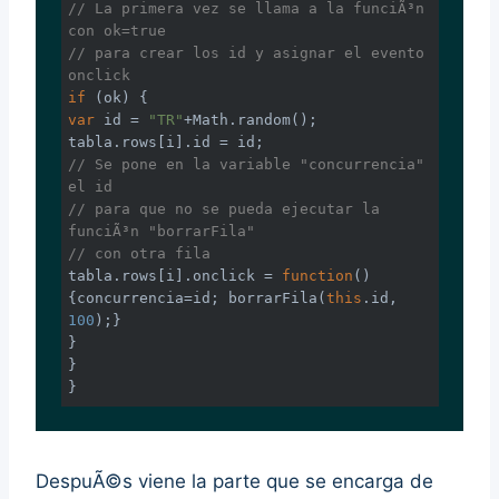
// La primera vez se llama a la funciÃ³n 
con ok=true
// para crear los id y asignar el evento 
onclick
if
var
 id = 
"TR"
+
Math
.random();

// Se pone en la variable "concurrencia" 
el id
// para que no se pueda ejecutar la 
funciÃ³n "borrarFila"
// con otra fila
tabla.rows[i].onclick = 
function
(
) 
{concurrencia=id; borrarFila(
this
.id, 
100
);}

}

}

}
DespuÃ©s viene la parte que se encarga de