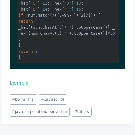
_hex[
"C"
]=
12
; _hex[
"D"
]=
13
; 
_hex[
"E"
]=
14
; _hex[
"F"
]=
15
if
 (num.match(
/([0-9A-F]){2}/i
return
_hex[(num.charAt(
0
)+
""
).toUpperCase()]+_
hex[(num.charAt(
1
)+
""
).toUpperCase()]*
16
;

return
0
;

}
Ejemplo
Post
#
borrar fila
#
Javascript
Tags:
#
javascript tablas borrar fila
#
tablas