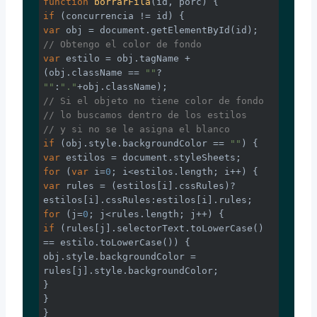
function
borrarFila
(
id, porc
) 
if
var
 obj = 
document
// Obtengo el color de fondo
var
 estilo = obj.tagName + 
(obj.className == 
""
? 
""
:
"."
// Si el objeto no tiene color de fondo
// lo buscamos dentro de los estilos
// y si no se le asigna el blanco
if
 (obj.style.backgroundColor == 
""
var
 estilos = 
document
for
 (
var
 i=
0
var
 rules = (estilos[i].cssRules)?
for
 (j=
0
if
 (rules[j].selectorText.toLowerCase() 
== estilo.toLowerCase()) {

obj.style.backgroundColor = 
rules[j].style.backgroundColor;

}

}
