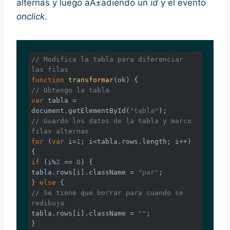
alternas y luego aÃ±adiendo un
id
y el evento
onclick
.
// Modifica la tabla para diferenciar 
las filas
function
transformar
(
ok
) 
// Obtengo la tabla
var
 tabla = 
document
.getElementById(
"tabla"
// Guardo los datos de la tabla y marco 
filas alternas
for
 (
var
 i=
1
; i<tabla.rows.length; i++) 
if
 (i%
2
 == 
0
) {

tabla.rows[i].className = 
"par"
;

} 
else
// Se tiene que borrar para cuando se 
redibuja
tabla.rows[i].className = 
""
;
