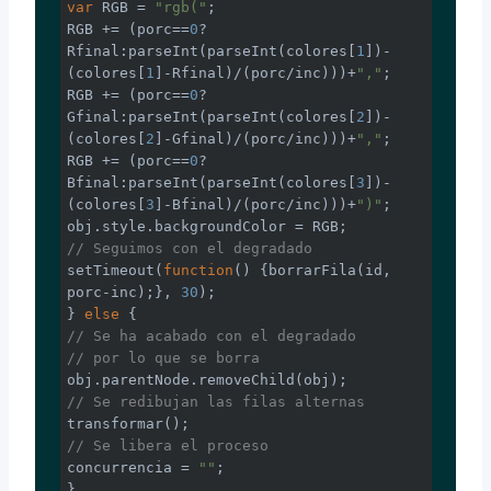
var
 RGB = 
"rgb("
;

RGB += (porc==
0
? 
Rfinal:
parseInt
(
parseInt
(colores[
1
])-
(colores[
1
]-Rfinal)/(porc/inc)))+
","
;

RGB += (porc==
0
? 
Gfinal:
parseInt
(
parseInt
(colores[
2
])-
(colores[
2
]-Gfinal)/(porc/inc)))+
","
;

RGB += (porc==
0
? 
Bfinal:
parseInt
(
parseInt
(colores[
3
])-
(colores[
3
]-Bfinal)/(porc/inc)))+
")"
;

// Seguimos con el degradado
setTimeout(
function
(
) 
{borrarFila(id, 
porc-inc);}, 
30
);

} 
else
// Se ha acabado con el degradado
// por lo que se borra
// Se redibujan las filas alternas
// Se libera el proceso
concurrencia = 
""
;

}
