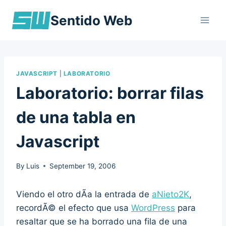
Skip
Sentido Web
to
content
JAVASCRIPT
|
LABORATORIO
Laboratorio: borrar filas
de una tabla en
Javascript
By
Luis
September 19, 2006
Viendo el otro dÃ­a la entrada de
aNieto2K
,
recordÃ© el efecto que usa
WordPress
para
resaltar que se ha borrado una fila de una