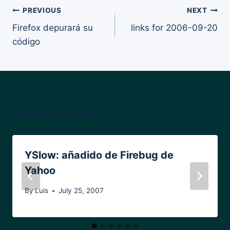
Post
PREVIOUS
NEXT
Firefox depurará su
links for 2006-09-20
navigation
código
Similar Posts
YSlow: añadido de Firebug de
Yahoo
By
Luis
July 25, 2007