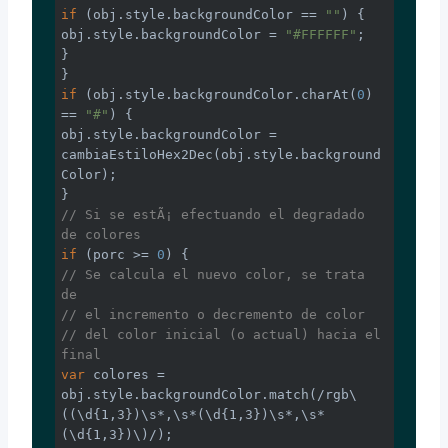
if
 (obj.style.backgroundColor == 
""
) {

obj.style.backgroundColor = 
"#FFFFFF"
;

}

if
 (obj.style.backgroundColor.charAt(
0
) 
== 
"#"
) {

obj.style.backgroundColor = 
cambiaEstiloHex2Dec(obj.style.background
Color);

// Si se estÃ¡ efectuando el degradado 
de colores
if
 (porc >= 
0
// Se calcula el nuevo color, se trata 
de
// el incremento o decremento de color
// del color inicial (o actual) hacia el 
final
var
 colores = 
obj.style.backgroundColor.match(
/rgb\
((\d{1,3})\s*,\s*(\d{1,3})\s*,\s*
(\d{1,3})\)/