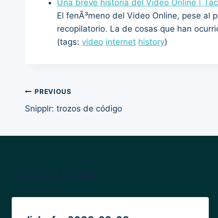
Una breve historia del Video Online | Ta
El fenÃ³meno del Video Online, pese al p
recopilatorio. La de cosas que han ocur
(tags:
video
internet
history
)
Post
PREVIOUS
Snipplr: trozos de código
navigation
Similar Posts