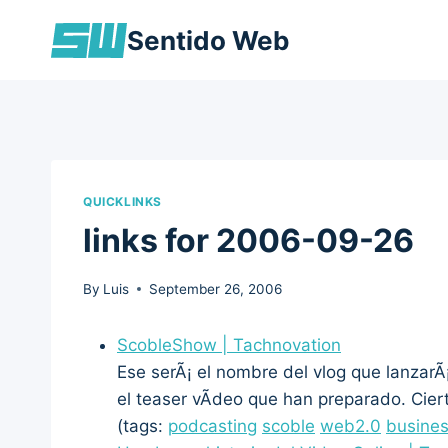
Skip
Sentido Web
to
content
QUICKLINKS
links for 2006-09-26
By
Luis
September 26, 2006
ScobleShow | Tachnovation
Ese serÃ¡ el nombre del vlog que lanzar
el teaser vÃ­deo que han preparado. Cie
(tags:
podcasting
scoble
web2.0
busine