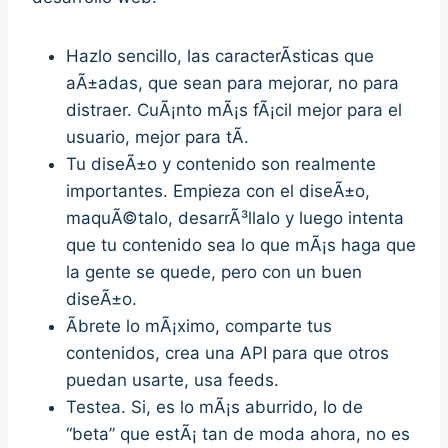
Hazlo sencillo, las caracterÃ­sticas que
aÃ±adas, que sean para mejorar, no para
distraer. CuÃ¡nto mÃ¡s fÃ¡cil mejor para el
usuario, mejor para tÃ­.
Tu diseÃ±o y contenido son realmente
importantes. Empieza con el diseÃ±o,
maquÃ©talo, desarrÃ³llalo y luego intenta
que tu contenido sea lo que mÃ¡s haga que
la gente se quede, pero con un buen
diseÃ±o.
Ãbrete lo mÃ¡ximo, comparte tus
contenidos, crea una API para que otros
puedan usarte, usa feeds.
Testea. Si, es lo mÃ¡s aburrido, lo de
“beta” que estÃ¡ tan de moda ahora, no es