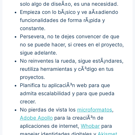
solo algo de diseÃ±o, es una necesidad.
Empieza con lo bÃ¡sico y ve aÃ±adiendo
funcionalidades de forma rÃ¡pida y
constante.
Persevera, no te dejes convencer de que
no se puede hacer, si crees en el proyecto,
sigue adelante.
No reinventes la rueda, sigue estÃ¡ndares,
reutiliza herramientas y cÃ³digo en tus
proyectos.
Planifica tu aplicaciÃ³n web para que
admita escalabilidad y para que pueda
crecer.
No pierdas de vista los
microformatos
,
Adobe Apollo
para la creaciÃ³n de
aplicaciones de internet,
Whobar
para
manejar identidades digitales y
Akismet