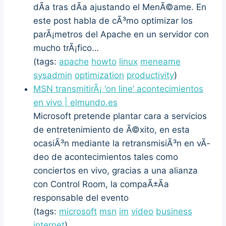
dÃ­a tras dÃ­a ajustando el MenÃ©ame. En
este post habla de cÃ³mo optimizar los
parÃ¡metros del Apache en un servidor con
mucho trÃ¡fico…
(tags:
apache
howto
linux
meneame
sysadmin
optimization
productivity
)
MSN transmitirÃ¡ ‘on line’ acontecimientos
en vivo | elmundo.es
Microsoft pretende plantar cara a servicios
de entretenimiento de Ã©xito, en esta
ocasiÃ³n mediante la retransmisiÃ³n en vÃ­
deo de acontecimientos tales como
conciertos en vivo, gracias a una alianza
con Control Room, la compaÃ±Ã­a
responsable del evento
(tags:
microsoft
msn
im
video
business
internet
)