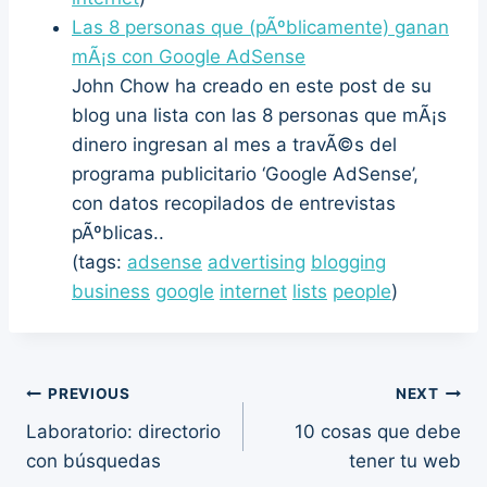
Las 8 personas que (pÃºblicamente) ganan
mÃ¡s con Google AdSense
John Chow ha creado en este post de su
blog una lista con las 8 personas que mÃ¡s
dinero ingresan al mes a travÃ©s del
programa publicitario ‘Google AdSense’,
con datos recopilados de entrevistas
pÃºblicas..
(tags:
adsense
advertising
blogging
business
google
internet
lists
people
)
Post
PREVIOUS
NEXT
Laboratorio: directorio
10 cosas que debe
navigation
con búsquedas
tener tu web