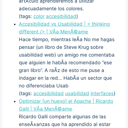
artÃ­culo aprenderemos a utilizar
adecuadamente los colores.
(tags:
color
accesibilidad
)
Accesibilidad vs Usabilidad | < thinking
different /> | VÃ­a MenÃ©ame
Hace tiempo, mientras leÃ­a No me hagas
pensar (un libro de Steve Krug sobre
usabilidad web) un amigo me comentaba
que alguien le habÃ­a recomendado “ese
gran libro”. A raÃ­z de esto me puse a
indagar en la red… HabÃ­a un sector que
no diferenciaba Usab
(tags:
accesibilidad
usabilidad
interfaces
)
Optimizar [un huevo] el Apache | Ricardo
Galli | VÃ­a MenÃ©ame
Ricardo Galli comparte algunas de las
enseÃ±anzas que ha aprendido al estar