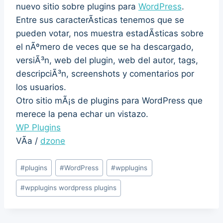
nuevo sitio sobre plugins para
WordPress
.
Entre sus caracterÃ­sticas tenemos que se
pueden votar, nos muestra estadÃ­sticas sobre
el nÃºmero de veces que se ha descargado,
versiÃ³n, web del plugin, web del autor, tags,
descripciÃ³n, screenshots y comentarios por
los usuarios.
Otro sitio mÃ¡s de plugins para WordPress que
merece la pena echar un vistazo.
WP Plugins
VÃ­a /
dzone
Post
#
plugins
#
WordPress
#
wpplugins
Tags:
#
wpplugins wordpress plugins