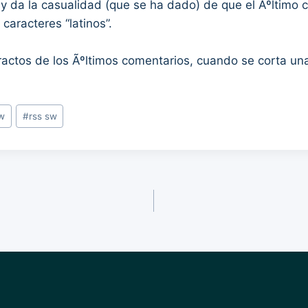
y da la casualidad (que se ha dado) de que el Ãºltimo ca
caracteres “latinos”.
ctos de los Ãºltimos comentarios, cuando se corta un
sw
#
rss sw