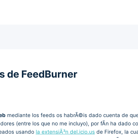
ds de FeedBurner
eb
mediante los feeds os habrÃ©is dado cuenta de que 
res (entre los que no me incluyo), por fÃ­n ha dado co
eados usando
la extensiÃ³n del.icio.us
de Firefox, la cu