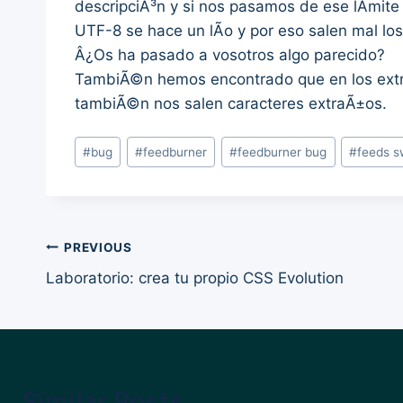
descripciÃ³n y si nos pasamos de ese lÃ­mite 
UTF-8 se hace un lÃ­o y por eso salen mal los 
Â¿Os ha pasado a vosotros algo parecido?
TambiÃ©n hemos encontrado que en los extra
tambiÃ©n nos salen caracteres extraÃ±os.
Post
#
bug
#
feedburner
#
feedburner bug
#
feeds 
Tags:
Post
PREVIOUS
Laboratorio: crea tu propio CSS Evolution
navigation
Similar Posts