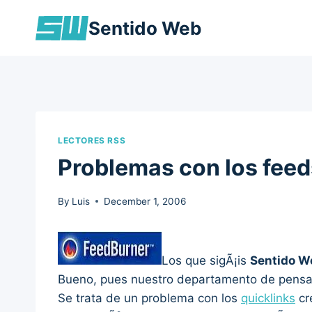
Skip
Sentido Web
to
content
LECTORES RSS
Problemas con los fee
By
Luis
December 1, 2006
Los que sigÃ¡is
Sentido W
Bueno, pues nuestro departamento de pensado
Se trata de un problema con los
quicklinks
cr