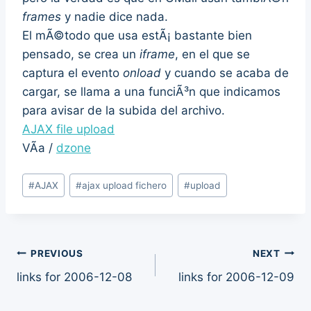
frames
y nadie dice nada.
El mÃ©todo que usa estÃ¡ bastante bien
pensado, se crea un
iframe
, en el que se
captura el evento
onload
y cuando se acaba de
cargar, se llama a una funciÃ³n que indicamos
para avisar de la subida del archivo.
AJAX file upload
VÃ­a /
dzone
Post
#
AJAX
#
ajax upload fichero
#
upload
Tags:
Post
PREVIOUS
NEXT
links for 2006-12-08
links for 2006-12-09
navigation