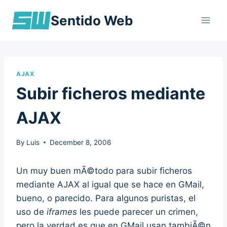
Skip
Sentido Web
to
content
AJAX
Subir ficheros mediante
AJAX
By
Luis
December 8, 2006
Un muy buen mÃ©todo para subir ficheros
mediante AJAX al igual que se hace en GMail,
bueno, o parecido. Para algunos puristas, el
uso de
iframes
les puede parecer un crimen,
pero la verdad es que en GMail usan tambiÃ©n