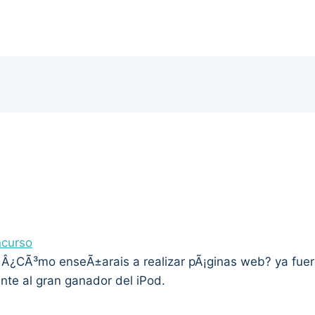
ncurso
o: Â¿CÃ³mo enseÃ±arais a realizar pÃ¡ginas web? ya fue
te al gran ganador del iPod.