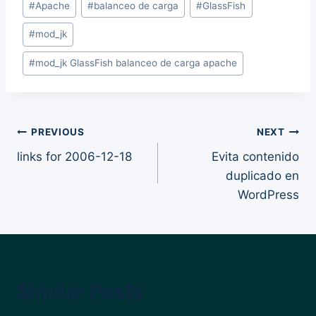
#
Apache
#
balanceo de carga
#
GlassFish
Tags:
#
mod_jk
#
mod_jk GlassFish balanceo de carga apache
Post
PREVIOUS
NEXT
links for 2006-12-18
Evita contenido
navigation
duplicado en
WordPress
Similar Posts