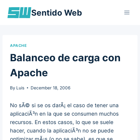
Skip
Sentido Web
to
content
APACHE
Balanceo de carga con
Apache
By
Luis
December 18, 2006
No sÃ© si se os darÃ¡ el caso de tener una
aplicaciÃ³n en la que se consumen muchos
recursos. En estos casos, lo que se suele
hacer, cuando la aplicaciÃ³n no se puede
optimizar mÃ¡s (o no se sabe), es que se