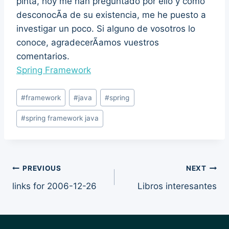
pinta, hoy me han preguntado por ello y como
desconocÃ­a de su existencia, me he puesto a
investigar un poco. Si alguno de vosotros lo
conoce, agradecerÃ­amos vuestros
comentarios.
Spring Framework
Post
#
framework
#
java
#
spring
Tags:
#
spring framework java
Post
PREVIOUS
NEXT
links for 2006-12-26
Libros interesantes
navigation