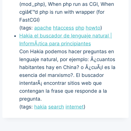
(mod_php), When php run as CGI, When
cgiâ€™d php is run with wrapper (for
FastCGI)
(tags:
apache
htaccess
php
howto
)
Hakia el buscador de lenguaje natural |
InformÃ¡tica para principiantes
Con Hakia podemos hacer preguntas en
lenguaje natural, por ejemplo: Â¿cuantos
habitantes hay en China? o Â¿cuÃ¡l es la
esencia del marxismo?. El buscador
intentarÃ¡ encontrar sitios web que
contengan la frase que responde a la
pregunta.
(tags:
hakia
search
internet
)