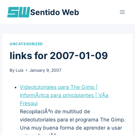
Skip
Sentido Web
to
content
UNCATEGORIZED
links for 2007-01-09
By
Luis
January 9, 2007
Videotutoriales para The Gimp |
InformÃ¡tica para principiantes | VÃ­a
Fresqui
RecopilaciÃ³n de multitud de
videotutoriales para el programa The Gimp.
Una muy buena forma de aprender a usar