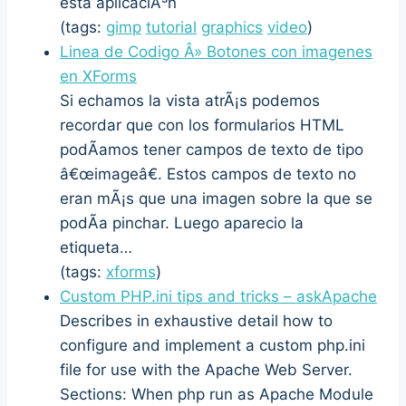
esta aplicaciÃ³n
(tags:
gimp
tutorial
graphics
video
)
Linea de Codigo Â» Botones con imagenes
en XForms
Si echamos la vista atrÃ¡s podemos
recordar que con los formularios HTML
podÃ­amos tener campos de texto de tipo
â€œimageâ€. Estos campos de texto no
eran mÃ¡s que una imagen sobre la que se
podÃ­a pinchar. Luego aparecio la
etiqueta…
(tags:
xforms
)
Custom PHP.ini tips and tricks – askApache
Describes in exhaustive detail how to
configure and implement a custom php.ini
file for use with the Apache Web Server.
Sections: When php run as Apache Module