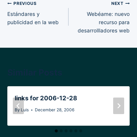
Post
PREVIOUS
NEXT
Estándares y
Webéame: nuevo
navigation
publicidad en la web
recurso para
desarrollladores web
Similar Posts
links for 2006-12-28
By
Luis
December 28, 2006