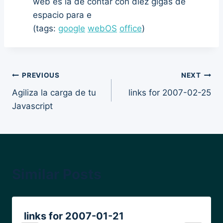
web es la de contar con diez gigas de
espacio para e
(tags:
google
webOS
office
)
Post
PREVIOUS
NEXT
Agiliza la carga de tu
links for 2007-02-25
navigation
Javascript
Similar Posts
links for 2007-01-21