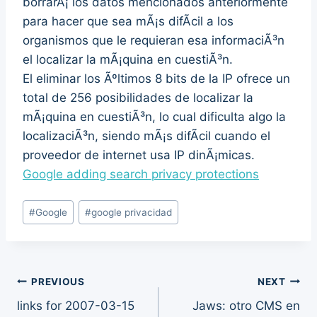
borrarÃ¡ los datos mencionados anteriormente
para hacer que sea mÃ¡s difÃ­cil a los
organismos que le requieran esa informaciÃ³n
el localizar la mÃ¡quina en cuestiÃ³n.
El eliminar los Ãºltimos 8 bits de la IP ofrece un
total de 256 posibilidades de localizar la
mÃ¡quina en cuestiÃ³n, lo cual dificulta algo la
localizaciÃ³n, siendo mÃ¡s difÃ­cil cuando el
proveedor de internet usa IP dinÃ¡micas.
Google adding search privacy protections
Post
#
Google
#
google privacidad
Tags:
Post
PREVIOUS
NEXT
links for 2007-03-15
Jaws: otro CMS en
navigation