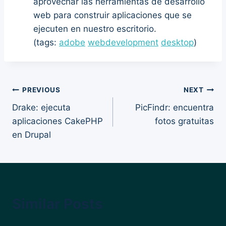
aprovechar las herramientas de desarrollo
web para construir aplicaciones que se
ejecuten en nuestro escritorio.
(tags:
adobe
webdevelopment
desktop
)
Post
PREVIOUS
NEXT
Drake: ejecuta
PicFindr: encuentra
navigation
aplicaciones CakePHP
fotos gratuitas
en Drupal
Similar Posts