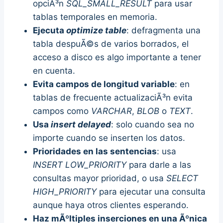
opciÃ³n
SQL_SMALL_RESULT
para usar
tablas temporales en memoria.
Ejecuta
optimize table
: defragmenta una
tabla despuÃ©s de varios borrados, el
acceso a disco es algo importante a tener
en cuenta.
Evita campos de longitud variable
: en
tablas de frecuente actualizaciÃ³n evita
campos como
VARCHAR
,
BLOB
o
TEXT
.
Usa
insert delayed
: solo cuando sea no
importe cuando se inserten los datos.
Prioridades en las sentencias
: usa
INSERT LOW_PRIORITY
para darle a las
consultas mayor prioridad, o usa
SELECT
HIGH_PRIORITY
para ejecutar una consulta
aunque haya otros clientes esperando.
Haz mÃºltiples inserciones en una Ãºnica