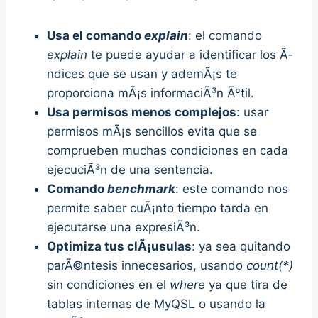
Usa el comando
explain
: el comando
explain
te puede ayudar a identificar los Ã­
ndices que se usan y ademÃ¡s te
proporciona mÃ¡s informaciÃ³n Ãºtil.
Usa permisos menos complejos
: usar
permisos mÃ¡s sencillos evita que se
comprueben muchas condiciones en cada
ejecuciÃ³n de una sentencia.
Comando
benchmark
: este comando nos
permite saber cuÃ¡nto tiempo tarda en
ejecutarse una expresiÃ³n.
Optimiza tus clÃ¡usulas
: ya sea quitando
parÃ©ntesis innecesarios, usando
count(*)
sin condiciones en el
where
ya que tira de
tablas internas de MyQSL o usando la