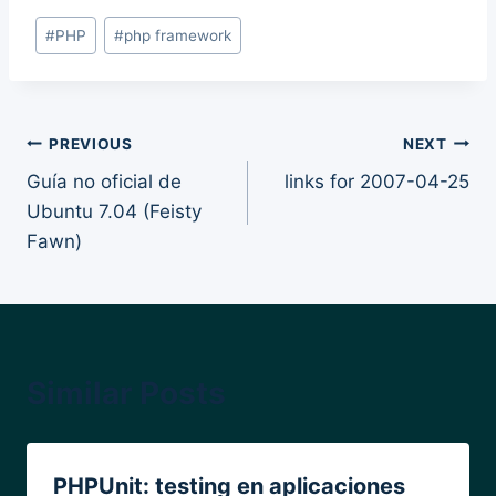
Post
#
PHP
#
php framework
Tags:
Post
PREVIOUS
NEXT
Guía no oficial de
links for 2007-04-25
navigation
Ubuntu 7.04 (Feisty
Fawn)
Similar Posts
PHPUnit: testing en aplicaciones